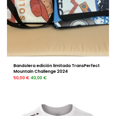
pueden
elegir
en
la
página
de
producto
Bandolera edición limitada TransPerfect
Mountain Challenge 2024
El
El
50,00
€
40,00
€
precio
precio
original
actual
era:
es:
50,00 €.
40,00 €.