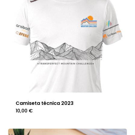
Camiseta técnica 2023
10,00
€
Este
producto
tiene