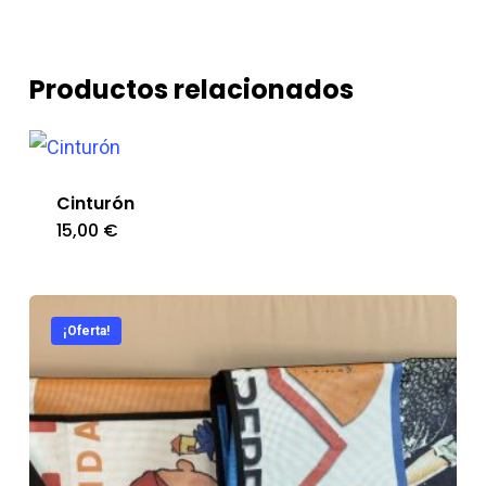
Productos relacionados
Cinturón
15,00
€
Este
producto
tiene
¡Oferta!
múltiples
variantes.
Las
opciones
se