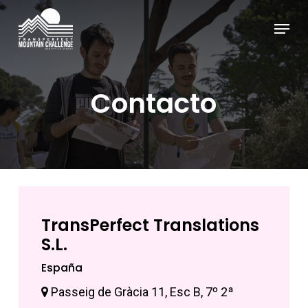
Skip
Menu
to
Close
main
Menu
content
Contacto
TransPerfect Translations
S.L.
España
Passeig de Gràcia 11, Esc B, 7º 2ª