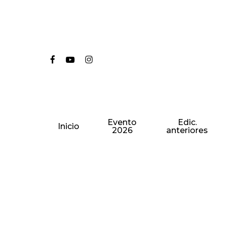
Skip
to
main
content
Stackexchange
Facebook
Youtube
Instagram
Evento
Edic.
Inicio
2026
anteriores