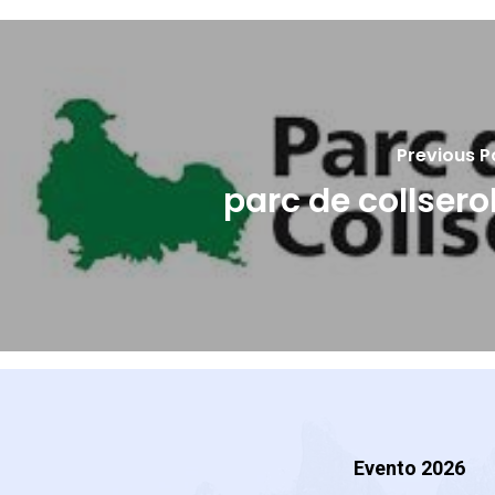
Previous P
parc de collsero
Evento 2026