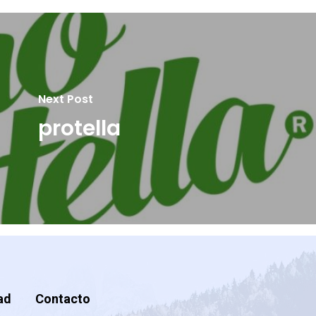
Next Post
protella
ad
Contacto